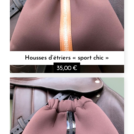
Housses d’étriers « sport chic »
35,00
€