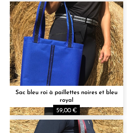
Sac bleu roi à paillettes noires et bleu
royal
59,00
€