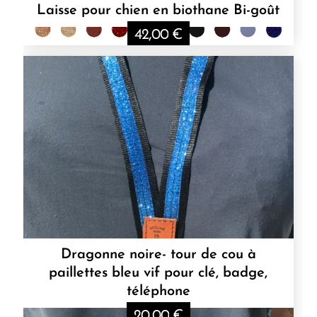
Laisse pour chien en biothane Bi-goût
42,00
€
Dragonne noire- tour de cou à
paillettes bleu vif pour clé, badge,
téléphone
20,00
€