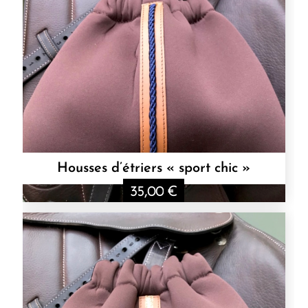
Housses d’étriers « sport chic »
35,00
€