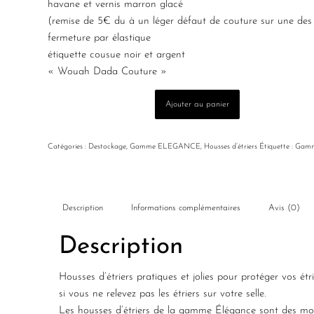
havane et vernis marron glacé
(remise de 5€ du à un léger défaut de couture sur une des
fermeture par élastique
étiquette cousue noir et argent
« Wouah Dada Couture »
Ajouter au panier
Catégories :
Destockage
,
Gamme ELEGANCE
,
Housses d’étriers
Étiquette :
Gamm
Description
Informations complémentaires
Avis (0)
Description
Housses d’étriers pratiques et jolies pour protéger vos étri
si vous ne relevez pas les étriers sur votre selle.
Les housses d’étriers de la gamme Élégance sont des modè