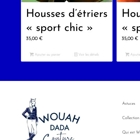
Housses d’étriers
Hou
« sport chic »
« s
35,00
€
35,00
€
Ajouter au panier
Voir les détails
Ajoute
Astuces
Collectio
Qui est 