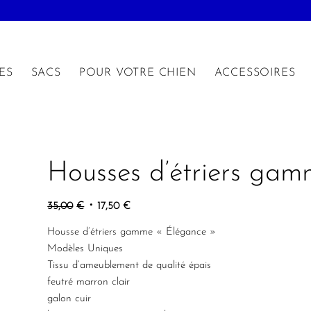
ES
SACS
POUR VOTRE CHIEN
ACCESSOIRES
Housses d’étriers ga
Le
Le
35,00
€
17,50
€
prix
prix
Housse d’étriers gamme « Élégance »
initial
actuel
Modèles Uniques
était :
est :
Tissu d’ameublement de qualité épais
35,00€.
17,50€.
feutré marron clair
galon cuir