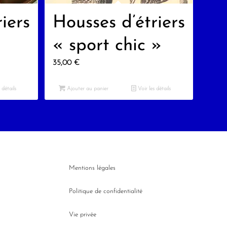
iers
Housses d’étriers
« sport chic »
35,00
€
 détails
Ajouter au panier
Voir les détails
Mentions légales
Politique de confidentialité
Vie privée