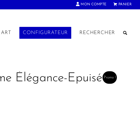
MON COMPTE
PANIER
ART
CONFIGURATEUR
RECHERCHER
mme Élégance-Epuisé
Promo !