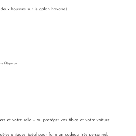
 deux housses sur le galon havane)
e Élégance
ers et votre selle – ou protéger vos tibias et votre voiture
les uniques, idéal pour faire un cadeau très personnel.