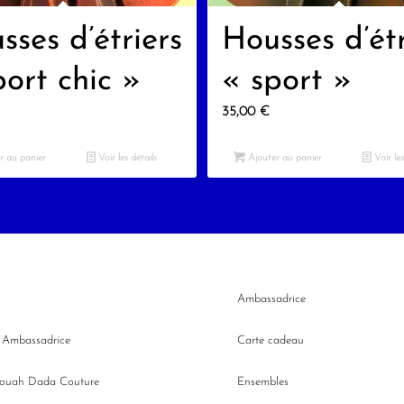
sses d’étriers
Housses d’étr
port chic »
« sport »
35,00
€
r au panier
Voir les détails
Ajouter au panier
Voir les
Ambassadrice
n Ambassadrice
Carte cadeau
Wouah Dada Couture
Ensembles