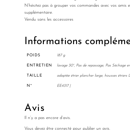
N’hésitez pas à grouper vos commandes avec vos amis et 
supplémentaire.
Vendu sans les accessoires
Informations compléme
POIDS
187 g
ENTRETIEN
lavage 30°, Pas de repassage, Pas Séchage e
TAILLE
adaptée étrier plancher large, housses étrier
N°
EE4317 |
Avis
Il n’y a pas encore d’avis.
Vous devez être
connecté
pour publier un avis.