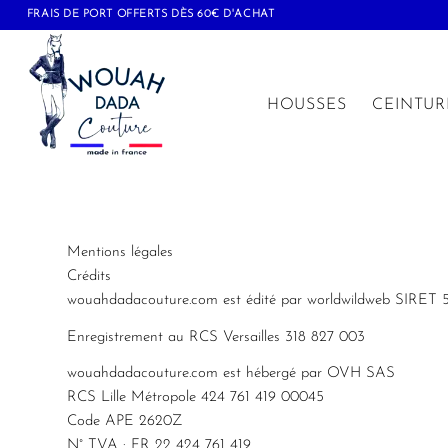
FRAIS DE PORT OFFERTS DÈS 60€ D'ACHAT
HOUSSES
CEINTUR
Mentions légales
Crédits
wouahdadacouture.com est édité par worldwildweb SIRET
Enregistrement au RCS Versailles 318 827 003
wouahdadacouture.com est hébergé par OVH SAS
RCS Lille Métropole 424 761 419 00045
Code APE 2620Z
N° TVA : FR 22 424 761 419