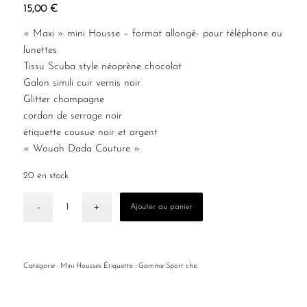
15,00
€
« Maxi » mini Housse – format allongé- pour téléphone ou
lunettes
Tissu Scuba style néoprène chocolat
Galon simili cuir vernis noir
Glitter champagne
cordon de serrage noir
étiquette cousue noir et argent
« Wouah Dada Couture »
20 en stock
Ajouter au panier
Catégorie :
Mini Housses
Étiquette :
Gamme Sport chic