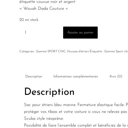
étiquette cousue noir et argent
« Wouah Dada Couture »
20 en stock
Ajouter au panier
Catégories :
Gamme SPORT CHIC
,
Housses d’étriers
Étiquette :
Gamme Sport chi
Description
Informations complémentaires
Avis (0)
Description
Sac pour étriers bleu marine. Fermeture élastique facile. Pr
protéger vos tibias et votre voiture si vous ne relevez pas 
Scuba style néoprène.
Possibilité de faire
l’ensemble
complet et bénéficiez de la 