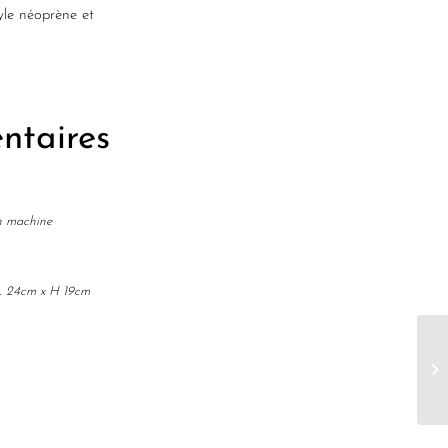
yle néoprène et
ntaires
n machine
s L 24cm x H 19cm