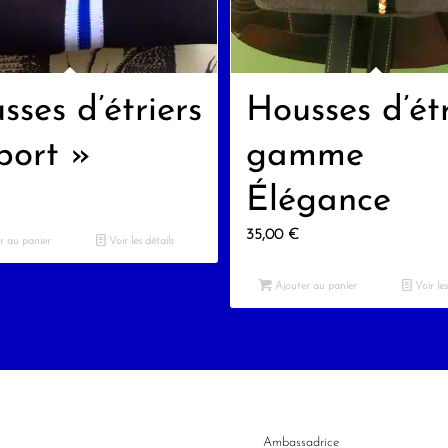
sses d’étriers
Housses d’étr
port »
gamme
Élégance
35,00
€
r au panier
Voir les détails
Ajouter au panier
Voir les
Ambassadrice