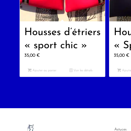
Housses d’étriers
Hou
« sport chic »
« S
35,00
€
35,00
€
Ajouter au panier
Voir les détails
Ajoute
Astuces