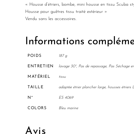
« Housse d’étriers,
bombe
,
mini housse
en tissu Scuba st
Housse pour guêtres tissu traité extérieur »
Vendu sans les accessoires.
Informations compléme
POIDS
187 g
ENTRETIEN
lavage 30°, Pas de repassage, Pas Séchage e
MATÉRIEL
tissu
TAILLE
adaptée étrier plancher large, housses étrier
N°
ES 4069
COLORS
Bleu marine
Avis