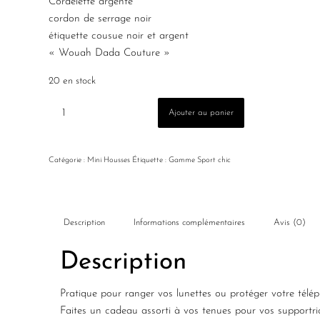
Cordelette argenté
cordon de serrage noir
étiquette cousue noir et argent
« Wouah Dada Couture »
20 en stock
Ajouter au panier
Catégorie :
Mini Housses
Étiquette :
Gamme Sport chic
Description
Informations complémentaires
Avis (0)
Description
Pratique pour ranger vos lunettes ou protéger votre télé
Faites un cadeau assorti à vos tenues pour vos supportric