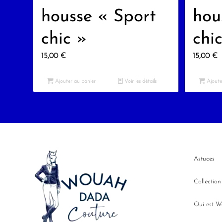
housse « Sport
hou
chic »
chi
15,00
€
15,00
€
Ajouter au panier
Voir les détails
Ajoute
Astuces
Collectio
Qui est 