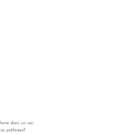
phone dans un sac.
es préférées!!