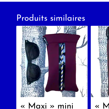
Produits similaires
« Maxi » mini
« M