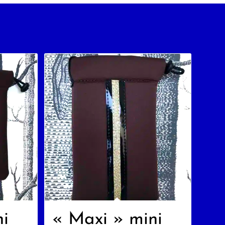
ni
« Maxi » mini