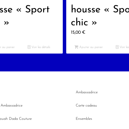
sse « Sport
housse « Spo
c »
chic »
15,00
€
r au panier
Voir les détails
Ajouter au panier
Voir les
Ambassadrice
n Ambassadrice
Carte cadeau
Wouah Dada Couture
Ensembles