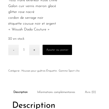
Tissu traité extérieur Rose chiné
Galon cuir vernis marron glacé
glitter rose nacré
cordon de serrage noir
étiquette cousue noir et argent
« Wouah Dada Couture »
20 en stock
Ajouter au panier
Catégorie :
Housses pour guêtres
Étiquette :
Gamme Sport chic
Description
Informations complémentaires
Avis (0)
Description