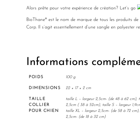
Alors prête pour votre expérience de création
?
Let’s go
BioThane® est le nom de marque de tous les produits de
Corp. Il s’agit essentiellement d’une sangle en polyester
Informations compléme
POIDS
100 g
DIMENSIONS
22 × 17 × 2 cm
TAILLE
taille L – largeur 2,5cm- (de 48 à 62 cm), 
COLLIER
2,5cm ( 38 à 52cm), taille S – largeur 1,9c
POUR CHIEN
taille XL – largeur 2,5cm- (de 58 à 72 cm), 
2,5cm- (de 18 à 32 cm)