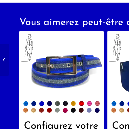
Vous aimerez peut-être 
Collier pour chien
biothane Bi-goût bleu
marine et argent pailleté
Configurez votre
Con