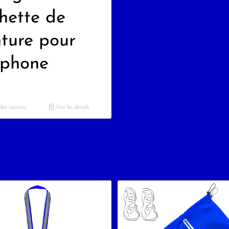
hette de
nture pour
éphone
des options
Voir les détails