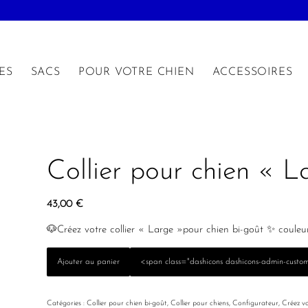
ES
SACS
POUR VOTRE CHIEN
ACCESSOIRES
Collier pour chien « L
43,00
€
🐶Créez votre collier « Large »pour chien bi-goût ✨ couleur
Ajouter au panier
<span class="dashicons dashicons-admin-custom
Catégories :
Collier pour chien bi-goût
,
Collier pour chiens
,
Configurateur
,
Créez v