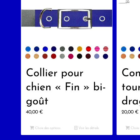
Collier pour
Con
chien « Fin » bi-
tou
goût
dra
40,00
€
20,00
€
Choix des options
Voir les détails
Choix 