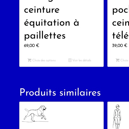
ceinture
poc
équitation à
cei
paillettes
tél
69,00
€
39,00
€
Choix des options
Voir les détails
Choix 
Produits similaires