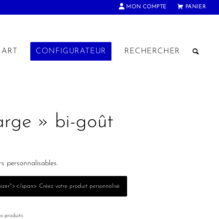
MON COMPTE
PANIER
ART
CONFIGURATEUR
RECHERCHER
arge » bi-goût
s personnalisables.
izer"></span> Créez votre produit personnalisé
os produits