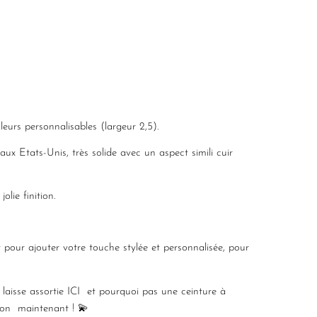
eurs personnalisables (largeur 2,5).
aux Etats-Unis, très solide avec un aspect simili cuir
olie finition.
t pour ajouter votre touche stylée et personnalisée, pour
laisse assortie
ICI
et pourquoi pas une ceinture à
ion maintenant ! 💫