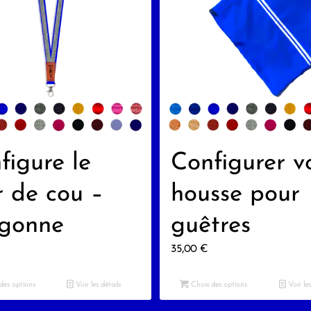
figure le
Configurer v
r de cou –
housse pour
gonne
guêtres
35,00
€
des options
Voir les détails
Choix des options
Voir les