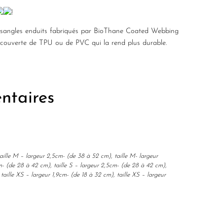
!
 sangles enduits fabriqués par BioThane Coated Webbing
 recouverte de TPU ou de PVC qui la rend plus durable.
ntaires
taille M – largeur 2,5cm- (de 38 à 52 cm), taille M- largeur
m- (de 28 à 42 cm), taille S – largeur 2,5cm- (de 28 à 42 cm),
taille XS – largeur 1,9cm- (de 18 à 32 cm), taille XS – largeur