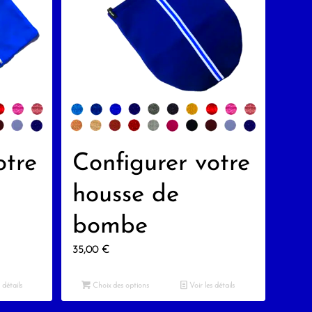
otre
Configurer votre
housse de
bombe
35,00
€
 détails
Choix des options
Voir les détails