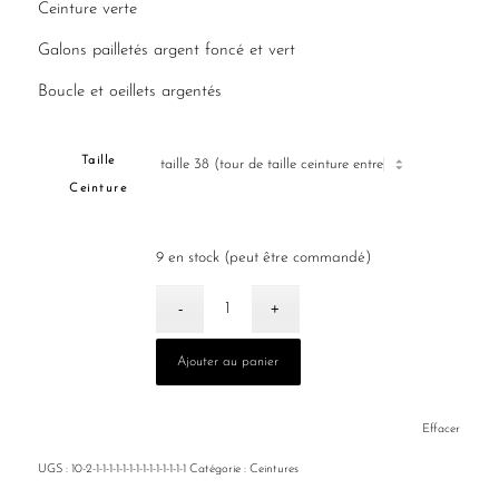
Ceinture verte
Galons pailletés argent foncé et vert
Boucle et oeillets argentés
Taille
Ceinture
9 en stock (peut être commandé)
Ajouter au panier
Effacer
UGS :
10-2-1-1-1-1-1-1-1-1-1-1-1-1-1-1
Catégorie :
Ceintures