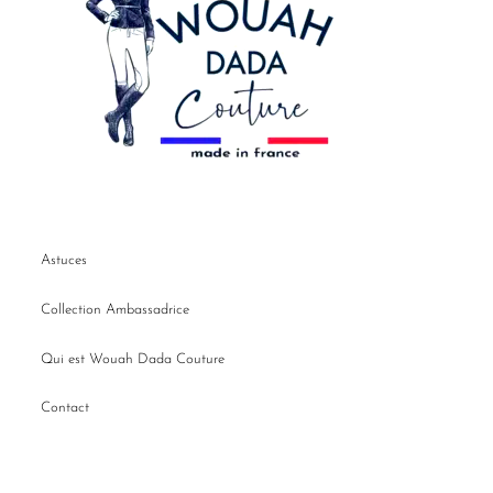
Astuces
Collection Ambassadrice
Qui est Wouah Dada Couture
Contact