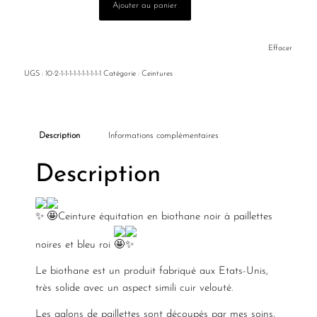
Ajouter au panier
Effacer
UGS :
10-2-1-1-1-1-1-1-1-1-1-1
Catégorie :
Ceintures
Description
Informations complémentaires
Description
Ceinture équitation en biothane noir à paillettes
noires et bleu roi
Le biothane est un produit fabriqué aux Etats-Unis,
très solide avec un aspect simili cuir velouté.
Les galons de paillettes sont découpés par mes soins,