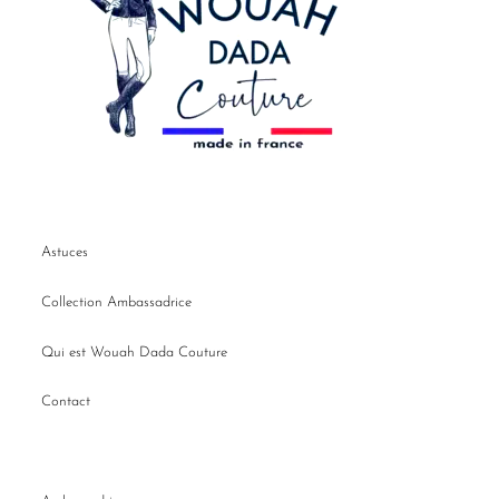
Astuces
Collection Ambassadrice
Qui est Wouah Dada Couture
Contact