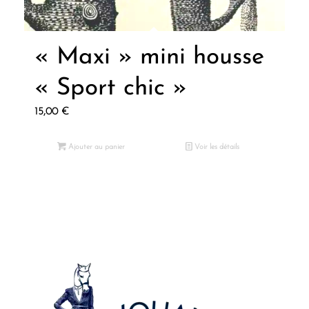
« Maxi » mini housse
« Sport chic »
15,00
€
Ajouter au panier
Voir les détails