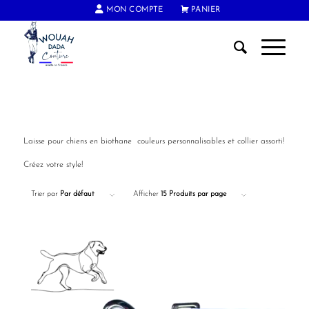
MON COMPTE
PANIER
FRAIS DE PORT OFFERTS DÈS 60€ D'ACHAT
Laisse pour chiens en biothane couleurs personnalisables et collier assorti!
Créez votre style!
Trier par
Par défaut
Afficher
15 Produits par page