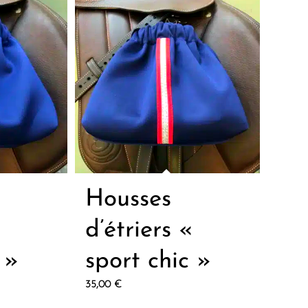
Housses
«
d’étriers «
 »
sport chic »
35,00
€