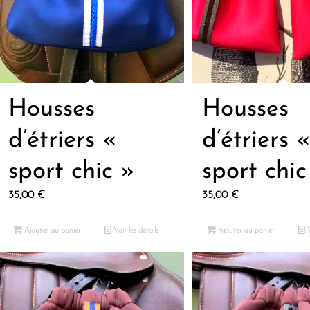
Housses
Housses
d’étriers «
d’étriers 
sport chic »
sport chic
35,00
€
35,00
€
Ajouter au panier
Voir les détails
Ajouter au panier
V