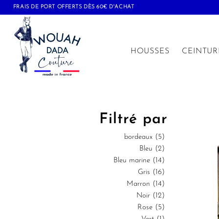
FRAIS DE PORT OFFERTS DÈS 60€ D'ACHAT
HOUSSES
CEINTUR
Filtré par
bordeaux
(5)
Bleu
(2)
Bleu marine
(14)
Gris
(16)
Marron
(14)
Noir
(12)
Rose
(5)