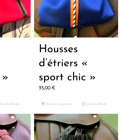
Housses
«
d’étriers «
 »
sport chic »
35,00
€
oir les détails
Ajouter au panier
Voir les détails