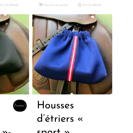
oir les détails
Ajouter au panier
Voir les détails
Housses
Promo !
«
d’étriers «
 »-
sport »