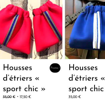
Housses
Housses
Promo !
d’étriers «
d’étriers 
sport chic »
sport chic
Le
Le
35,00
€
17,50
€
35,00
€
prix
prix