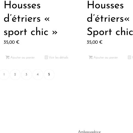
Housses
Housses
d’étriers «
d’étriers«
sport chic »
Sport chi
35,00
€
35,00
€
Ajouter au panier
Voir les détails
Ajouter au panier
V
1
2
3
4
5
Ambassadrice