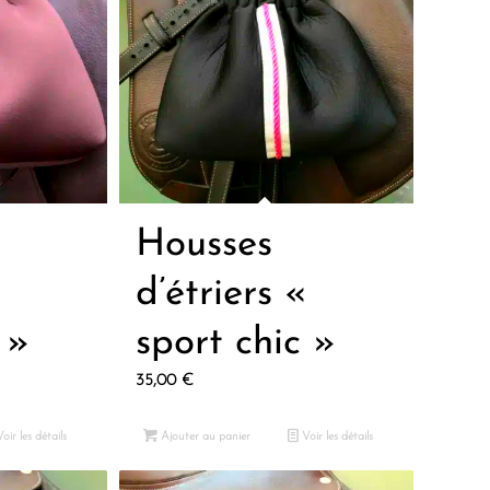
Housses
«
d’étriers «
 »
sport chic »
35,00
€
oir les détails
Ajouter au panier
Voir les détails