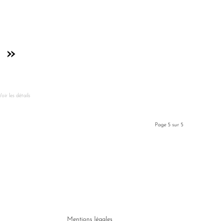
c »
oir les détails
Page 5 sur 5
Mentions légales