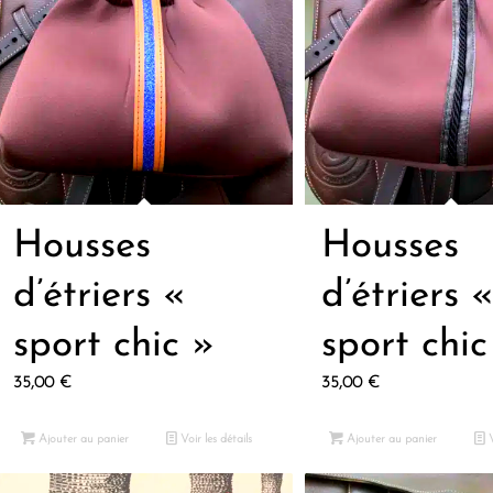
Housses
Housses
d’étriers «
d’étriers 
sport chic »
sport chic
35,00
€
35,00
€
Ajouter au panier
Voir les détails
Ajouter au panier
V