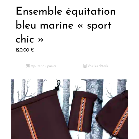
Ensemble équitation
bleu marine « sport
chic »
120,00
€
Ajouter au panier
Voir les détails