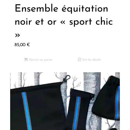
Ensemble équitation
noir et or « sport chic
»
85,00
€
Ajouter au panier
Voir les détails