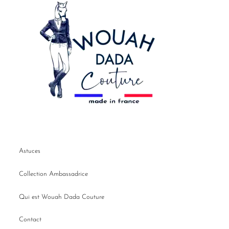
Astuces
Collection Ambassadrice
Qui est Wouah Dada Couture
Contact